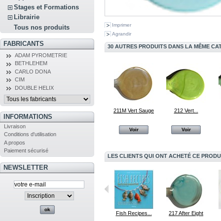
Stages et Formations
Librairie
Imprimer
Tous nos produits
Agrandir
FABRICANTS
30 AUTRES PRODUITS DANS LA MÊME CAT
ADAM PYROMETRIE
BETHLEHEM
CARLO DONA
CIM
DOUBLE HELIX
211M Vert Sauge
212 Vert...
INFORMATIONS
Livraison
Voir
Voir
Conditions d'utilisation
A propos
Paiement sécurisé
LES CLIENTS QUI ONT ACHETÉ CE PRODU
NEWSLETTER
206 Sunset
246 Lapis...
Fish Recipes...
217 After Eight