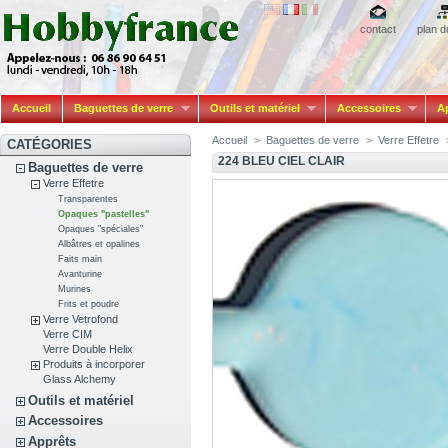
contact
plan d
Accueil
Baguettes de verre
Outils et matériel
Accessoires
A
Accueil
>
Baguettes de verre
>
Verre Effetre
CATÉGORIES
224 BLEU CIEL CLAIR
Baguettes de verre
Verre Effetre
Transparentes
Opaques "pastelles"
Opaques "spéciales"
Albâtres et opalines
Faits main
Avanturine
Murines
Frits et poudre
Verre Vetrofond
Verre CIM
Verre Double Helix
Produits à incorporer
Glass Alchemy
Outils et matériel
Accessoires
Apprêts