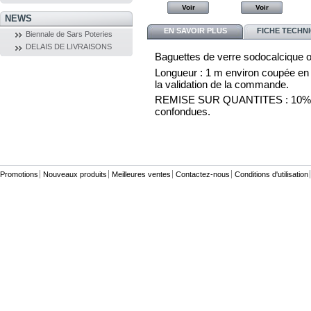
Voir
Voir
Voir
Voir
NEWS
EN SAVOIR PLUS
FICHE TECHN
Biennale de Sars Poteries
DELAIS DE LIVRAISONS
Baguettes de verre sodocalcique o
Longueur : 1 m environ coupée en 3 
la validation de la commande.
REMISE SUR QUANTITES : 10% par 
confondues.
Promotions
Nouveaux produits
Meilleures ventes
Contactez-nous
Conditions d'utilisation