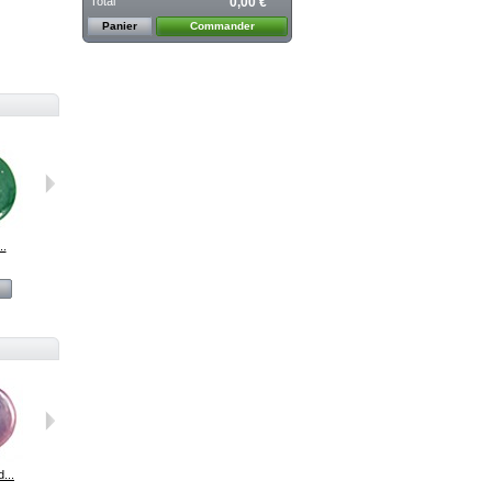
Total
0,00 €
Panier
Commander
..
218 Vert...
220 Pervenche
222M...
224 Bleu...
Voir
Voir
Voir
Voir
...
F460 moutarde
Argent en...
422 Orange