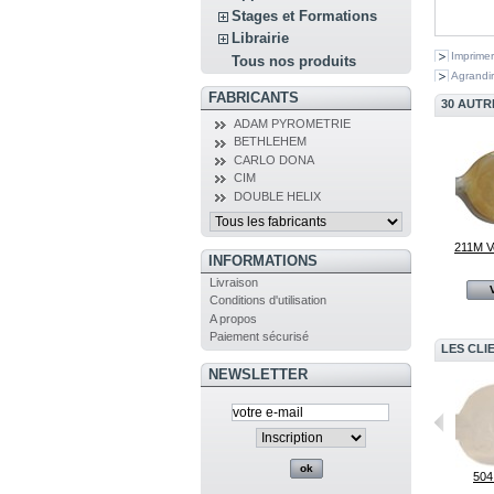
Stages et Formations
Librairie
Imprimer
Tous nos produits
Agrandir
FABRICANTS
30 AUTR
ADAM PYROMETRIE
BETHLEHEM
CARLO DONA
CIM
DOUBLE HELIX
211M V
INFORMATIONS
Livraison
Conditions d'utilisation
A propos
Paiement sécurisé
LES CLI
NEWSLETTER
Raccord...
247M Bleu Encre
504