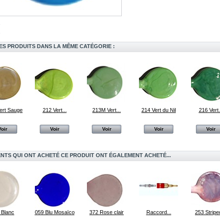
ES PRODUITS DANS LA MÊME CATÉGORIE :
ert Sauge
212 Vert...
213M Vert...
214 Vert du Nil
216 Vert.
Voir
Voir
Voir
Voir
Voir
ENTS QUI ONT ACHETÉ CE PRODUIT ONT ÉGALEMENT ACHETÉ...
 Blanc
059 Blu Mosaïco
372 Rose clair
Raccord...
253 Striped