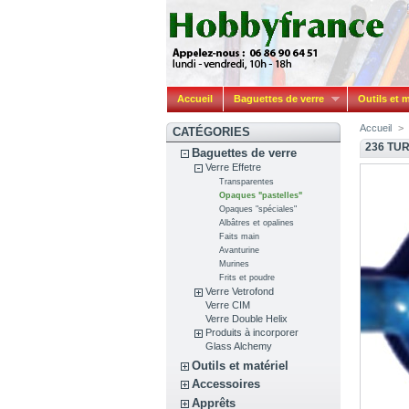
Accueil
Baguettes de verre
Outils et m
Accueil
>
CATÉGORIES
236 TU
Baguettes de verre
Verre Effetre
Transparentes
Opaques "pastelles"
Opaques "spéciales"
Albâtres et opalines
Faits main
Avanturine
Murines
Frits et poudre
Verre Vetrofond
Verre CIM
Verre Double Helix
Produits à incorporer
Glass Alchemy
Outils et matériel
Accessoires
Apprêts