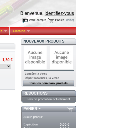
Bienvenue,
identifiez-vous
Votre compte
Panier :
(vide)
ns
Librairie
NOUVEAUX PRODUITS
1,30 €
Longère la Verne
Départ locataires, la Verne
Tous les nouveaux produits
RÉDUCTIONS
Pas de promotion actuellement
PANIER
Aucun produit
Expédition
0,00 €