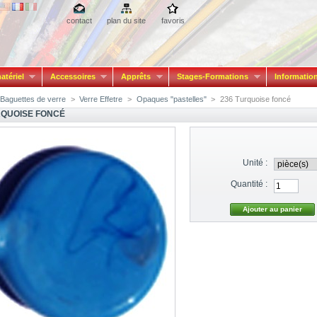
contact
plan du site
favoris
atériel
Accessoires
Apprêts
Stages-Formations
Informatio
Baguettes de verre
>
Verre Effetre
>
Opaques "pastelles"
>
236 Turquoise foncé
RQUOISE FONCÉ
Unité :
Quantité :