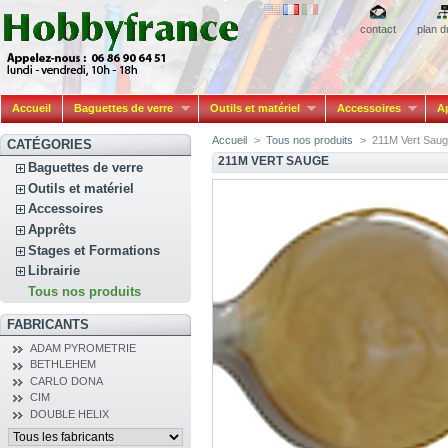
contact
plan d
Accueil
Baguettes de verre
Outils et matériel
Accessoires
A
Accueil
>
Tous nos produits
>
211M Vert Sau
CATÉGORIES
211M VERT SAUGE
Baguettes de verre
Outils et matériel
Accessoires
Apprêts
Stages et Formations
Librairie
Tous nos produits
FABRICANTS
ADAM PYROMETRIE
BETHLEHEM
CARLO DONA
CIM
DOUBLE HELIX