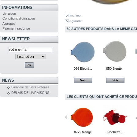
INFORMATIONS
Livraison
Imprimer
Conditions d'utilisation
Agrandir
A propos
Paiement sécurisé
30 AUTRES PRODUITS DANS LA MÊME CAT
NEWSLETTER
056 Bleuté...
050 Bleuté...
NEWS
Voir
Voir
Biennale de Sars Poteries
DELAIS DE LIVRAISONS
LES CLIENTS QUI ONT ACHETÉ CE PRODU
Présentoir à...
025 Vert Olive
072 Orange
Pochette...