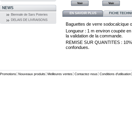
Voir
Voir
Voir
Voir
NEWS
EN SAVOIR PLUS
FICHE TECHN
Biennale de Sars Poteries
DELAIS DE LIVRAISONS
Baguettes de verre sodocalcique o
Longueur : 1 m environ coupée en 3 
la validation de la commande.
REMISE SUR QUANTITES : 10% par 
confondues.
Promotions
Nouveaux produits
Meilleures ventes
Contactez-nous
Conditions d'utilisation