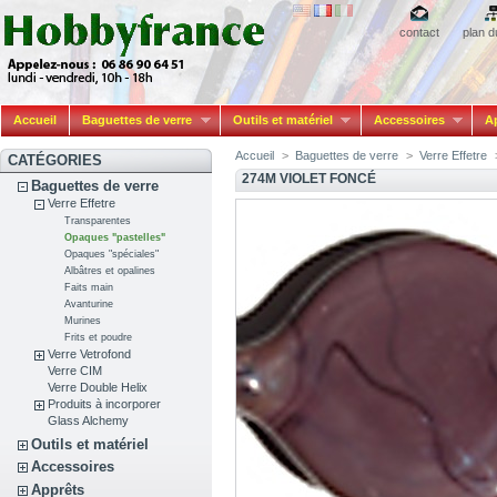
contact
plan d
Accueil
Baguettes de verre
Outils et matériel
Accessoires
A
Accueil
>
Baguettes de verre
>
Verre Effetre
CATÉGORIES
274M VIOLET FONCÉ
Baguettes de verre
Verre Effetre
Transparentes
Opaques "pastelles"
Opaques "spéciales"
Albâtres et opalines
Faits main
Avanturine
Murines
Frits et poudre
Verre Vetrofond
Verre CIM
Verre Double Helix
Produits à incorporer
Glass Alchemy
Outils et matériel
Accessoires
Apprêts