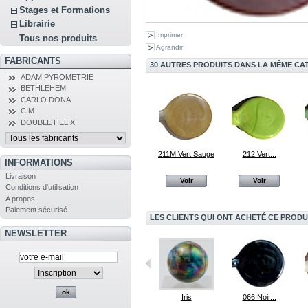
Stages et Formations
Librairie
Imprimer
Tous nos produits
Agrandir
FABRICANTS
30 AUTRES PRODUITS DANS LA MÊME CAT
ADAM PYROMETRIE
BETHLEHEM
CARLO DONA
CIM
DOUBLE HELIX
211M Vert Sauge
212 Vert...
INFORMATIONS
Livraison
Voir
Voir
Conditions d'utilisation
A propos
Paiement sécurisé
LES CLIENTS QUI ONT ACHETÉ CE PRODU
NEWSLETTER
032 Verde...
Brucelles
Iris
066 Noir...