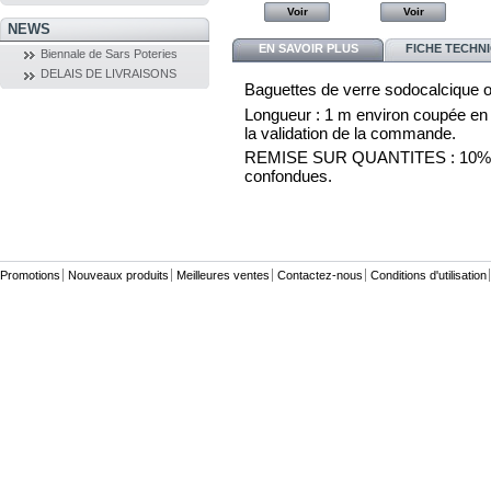
Voir
Voir
Voir
Voir
NEWS
EN SAVOIR PLUS
FICHE TECHN
Biennale de Sars Poteries
DELAIS DE LIVRAISONS
Baguettes de verre sodocalcique o
Longueur : 1 m environ coupée en 3 
la validation de la commande.
REMISE SUR QUANTITES : 10% par 
confondues.
Promotions
Nouveaux produits
Meilleures ventes
Contactez-nous
Conditions d'utilisation