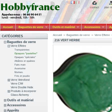
contact
plan d
Accueil
Baguettes de verre
Outils et matériel
Accessoires
A
Accueil
>
Baguettes de verre
>
Verre Effetre
CATÉGORIES
216 VERT HERBE
Baguettes de verre
Verre Effetre
Transparentes
Opaques "pastelles"
Opaques "spéciales"
Albâtres et opalines
Faits main
Avanturine
Murines
Frits et poudre
Verre Vetrofond
Verre CIM
Verre Double Helix
Produits à incorporer
Glass Alchemy
Outils et matériel
Accessoires
Apprêts