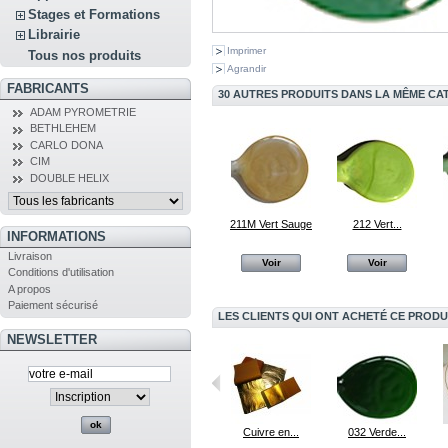
Stages et Formations
Librairie
Imprimer
Tous nos produits
Agrandir
FABRICANTS
30 AUTRES PRODUITS DANS LA MÊME CAT
ADAM PYROMETRIE
BETHLEHEM
CARLO DONA
CIM
DOUBLE HELIX
211M Vert Sauge
212 Vert...
INFORMATIONS
Livraison
Voir
Voir
Conditions d'utilisation
A propos
Paiement sécurisé
LES CLIENTS QUI ONT ACHETÉ CE PRODU
NEWSLETTER
Mandrin à...
368 Lapis
Cuivre en...
032 Verde...