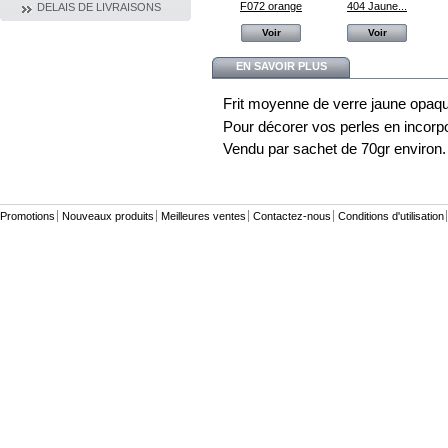
470 Terre de...
Millefiori...
F072 orange
404 Jaune...
DELAIS DE LIVRAISONS
Voir
Voir
Voir
Voir
EN SAVOIR PLUS
Frit moyenne de verre jaune opaqu
Pour décorer vos perles en incorpor
Vendu par sachet de 70gr environ.
Promotions
Nouveaux produits
Meilleures ventes
Contactez-nous
Conditions d'utilisation