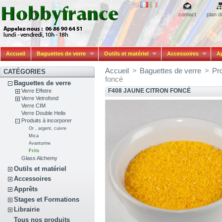
contact
plan d
Accueil
Baguettes de verre
Outils et matériel
Accessoires
A
Accueil
>
Baguettes de verre
>
Pro
CATÉGORIES
foncé
Baguettes de verre
F408 JAUNE CITRON FONCÉ
Verre Effetre
Verre Vetrofond
Verre CIM
Verre Double Helix
Produits à incorporer
Or , argent, cuivre
Mica
Avanturine
Frits
Glass Alchemy
Outils et matériel
Accessoires
Apprêts
Stages et Formations
Librairie
Tous nos produits