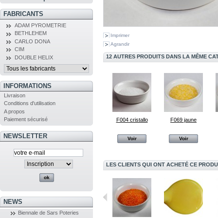
FABRICANTS
ADAM PYROMETRIE
BETHLEHEM
Imprimer
CARLO DONA
Agrandir
CIM
12 AUTRES PRODUITS DANS LA MÊME CAT
DOUBLE HELIX
INFORMATIONS
Livraison
Conditions d'utilisation
A propos
Paiement sécurisé
F004 cristallo
F069 jaune
NEWSLETTER
Voir
Voir
LES CLIENTS QUI ONT ACHETÉ CE PRODU
NEWS
Biennale de Sars Poteries