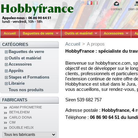
contact
plan d
Accueil
Baguettes de verre
Outils et matériel
Accessoires
A
Accueil
>
A propos
CATÉGORIES
HobbyFrance : spécialiste du trava
Baguettes de verre
Outils et matériel
Bienvenue sur hobbyfrance.com, spéc
Accessoires
objectif est de développer sur le lo
Apprêts
clients, professionnels et particuliers
Stages et Formations
l'extension continue de notre offre d
Librairie
Hobbyfrance est situé dans le Jura,
vous accueillons, sur rendez-vous, p
Tous nos produits
Siren 539 682 757
FABRICANTS
ADAM PYROMETRIE
Adresse postale :
Hobbyfrance, 4 r
BETHLEHEM
Téléphone :
06 86 90 64 51 du lund
CARLO DONA
CIM
DOUBLE HELIX