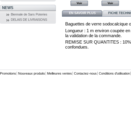
Voir
Voir
Voir
Voir
NEWS
EN SAVOIR PLUS
FICHE TECHN
Biennale de Sars Poteries
DELAIS DE LIVRAISONS
Baguettes de verre sodocalcique o
Longueur : 1 m environ coupée en 3 
la validation de la commande.
REMISE SUR QUANTITES : 10% par 
confondues.
Promotions
Nouveaux produits
Meilleures ventes
Contactez-nous
Conditions d'utilisation