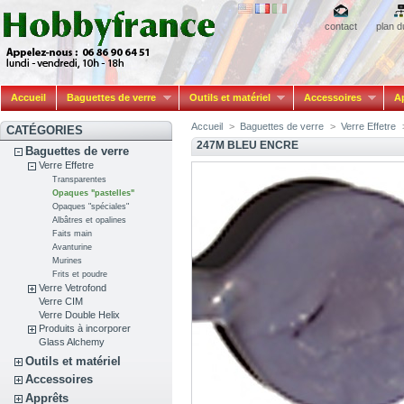
contact
plan d
Accueil
Baguettes de verre
Outils et matériel
Accessoires
A
Accueil
>
Baguettes de verre
>
Verre Effetre
CATÉGORIES
247M BLEU ENCRE
Baguettes de verre
Verre Effetre
Transparentes
Opaques "pastelles"
Opaques "spéciales"
Albâtres et opalines
Faits main
Avanturine
Murines
Frits et poudre
Verre Vetrofond
Verre CIM
Verre Double Helix
Produits à incorporer
Glass Alchemy
Outils et matériel
Accessoires
Apprêts