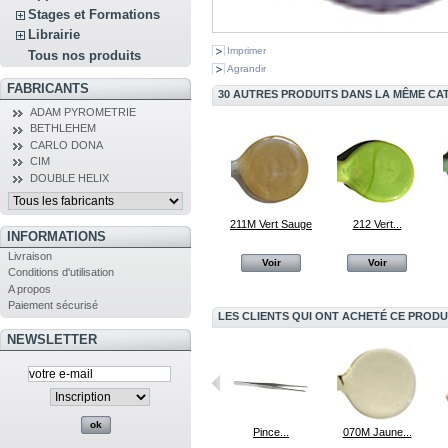
Stages et Formations
Librairie
Imprimer
Tous nos produits
Agrandir
FABRICANTS
30 AUTRES PRODUITS DANS LA MÊME CAT
ADAM PYROMETRIE
BETHLEHEM
CARLO DONA
CIM
DOUBLE HELIX
211M Vert Sauge
212 Vert...
INFORMATIONS
Livraison
Voir
Voir
Conditions d'utilisation
A propos
Paiement sécurisé
LES CLIENTS QUI ONT ACHETÉ CE PRODU
NEWSLETTER
419M Abricot
438 Rouge...
Pince...
070M Jaune...