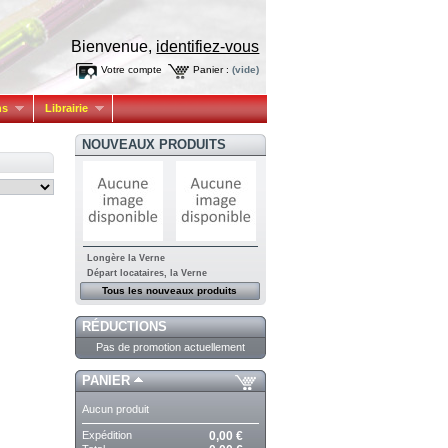
Bienvenue,
identifiez-vous
Votre compte
Panier :
(vide)
ns
Librairie
NOUVEAUX PRODUITS
Longère la Verne
Départ locataires, la Verne
Tous les nouveaux produits
RÉDUCTIONS
Pas de promotion actuellement
PANIER
Aucun produit
Expédition
0,00 €