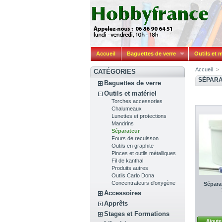
Accueil
Baguettes de verre
Outils et m
Accueil
>
CATÉGORIES
SÉPAR
Baguettes de verre
Outils et matériel
Torches accessories
Chalumeaux
Lunettes et protections
Mandrins
Séparateur
Fours de recuisson
Outils en graphite
Pinces et outils métalliques
Fil de kanthal
Produits autres
Outils Carlo Dona
Concentrateurs d'oxygène
Sépara
Accessoires
Apprêts
Stages et Formations
Ajoute