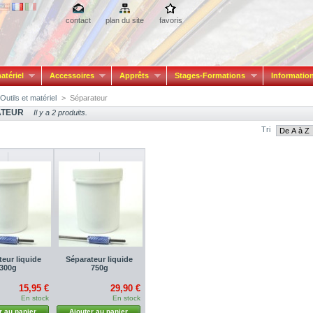
contact
plan du site
favoris
atériel
Accessoires
Apprêts
Stages-Formations
Informatio
Outils et matériel
>
Séparateur
ATEUR
Il y a 2 produits.
Tri
teur liquide
Séparateur liquide
300g
750g
15,95 €
29,90 €
En stock
En stock
r au panier
Ajouter au panier