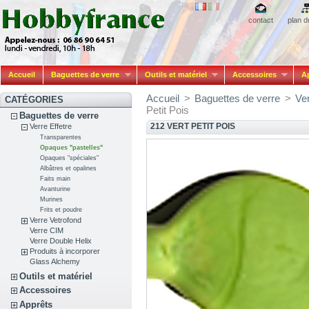
contact
plan d
Accueil
Baguettes de verre
Outils et matériel
Accessoires
A
Accueil
>
Baguettes de verre
>
Ver
CATÉGORIES
Petit Pois
Baguettes de verre
212 VERT PETIT POIS
Verre Effetre
Transparentes
Opaques "pastelles"
Opaques "spéciales"
Albâtres et opalines
Faits main
Avanturine
Murines
Frits et poudre
Verre Vetrofond
Verre CIM
Verre Double Helix
Produits à incorporer
Glass Alchemy
Outils et matériel
Accessoires
Apprêts