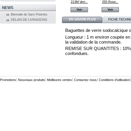
Reposoir...
Pince moule...
213M Vert...
255 Rose...
NEWS
Voir
Voir
Voir
Voir
Biennale de Sars Poteries
EN SAVOIR PLUS
FICHE TECHN
DELAIS DE LIVRAISONS
Baguettes de verre sodocalcique o
Longueur : 1 m environ coupée en 3 
la validation de la commande.
REMISE SUR QUANTITES : 10% par 
confondues.
Promotions
Nouveaux produits
Meilleures ventes
Contactez-nous
Conditions d'utilisation