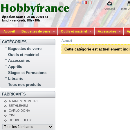
contact
plan d
Accueil
Baguettes de verre
Outils et matériel
Accessoires
A
Accueil
CATÉGORIES
Baguettes de verre
Cette catégorie est actuellement ind
Outils et matériel
Accessoires
Apprêts
Stages et Formations
Librairie
Tous nos produits
FABRICANTS
ADAM PYROMETRIE
BETHLEHEM
CARLO DONA
CIM
DOUBLE HELIX