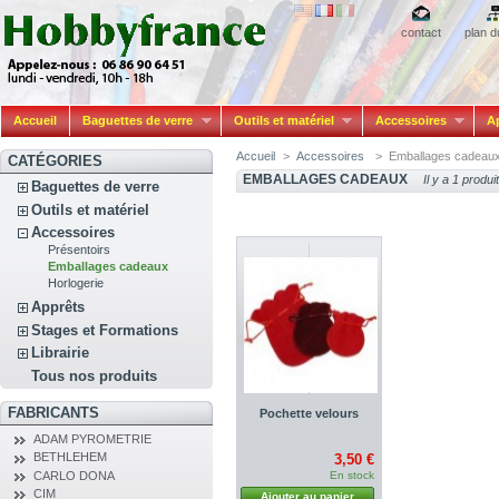
contact
plan d
Accueil
Baguettes de verre
Outils et matériel
Accessoires
A
Accueil
>
Accessoires
>
Emballages cadeau
CATÉGORIES
EMBALLAGES CADEAUX
Il y a 1 produit
Baguettes de verre
Outils et matériel
Accessoires
Présentoirs
Emballages cadeaux
Horlogerie
Apprêts
Stages et Formations
Librairie
Tous nos produits
FABRICANTS
Pochette velours
ADAM PYROMETRIE
BETHLEHEM
3,50 €
CARLO DONA
En stock
CIM
Ajouter au panier