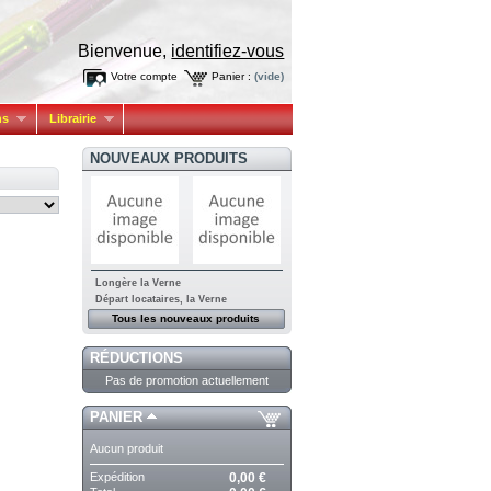
Bienvenue,
identifiez-vous
Votre compte
Panier :
(vide)
ns
Librairie
NOUVEAUX PRODUITS
Longère la Verne
Départ locataires, la Verne
Tous les nouveaux produits
RÉDUCTIONS
Pas de promotion actuellement
PANIER
Aucun produit
Expédition
0,00 €