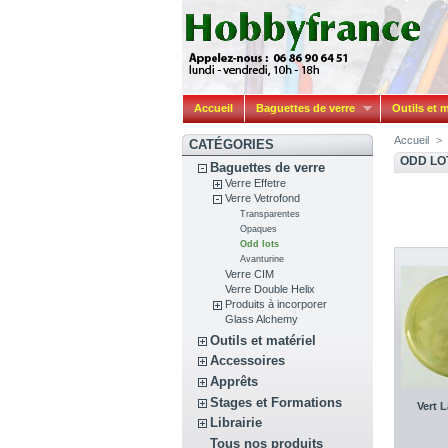
Accueil
Baguettes de verre
Outils et m
Accueil
>
CATÉGORIES
ODD LO
Baguettes de verre
Verre Effetre
Verre Vetrofond
Transparentes
Opaques
Odd lots
Avanturine
Verre CIM
Verre Double Helix
Produits à incorporer
Glass Alchemy
Outils et matériel
Accessoires
Apprêts
Stages et Formations
Vert 
Librairie
Tous nos produits