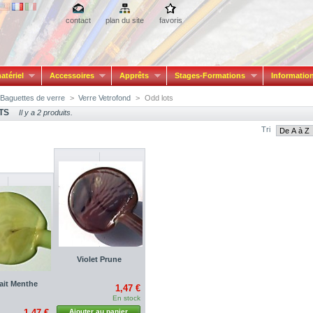
contact
plan du site
favoris
atériel
Accessoires
Apprêts
Stages-Formations
Informatio
Baguettes de verre
>
Verre Vetrofond
>
Odd lots
TS
Il y a 2 produits.
Tri
Violet Prune
Lait Menthe
1,47 €
En stock
1,47 €
Ajouter au panier