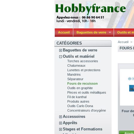
Accueil
Baguettes de verre
Outils et m
Accueil
>
CATÉGORIES
FOURS 
Baguettes de verre
Outils et matériel
Torches accessories
Chalumeaux
Lunettes et protections
Mandrins
Séparateur
Fours de recuisson
Outils en graphite
Pinces et outils métalliques
Fil de kanthal
Produits autres
Outils Carlo Dona
Concentrateurs d'oxygène
Four de
Accessoires
Apprêts
Stages et Formations
Ajoute