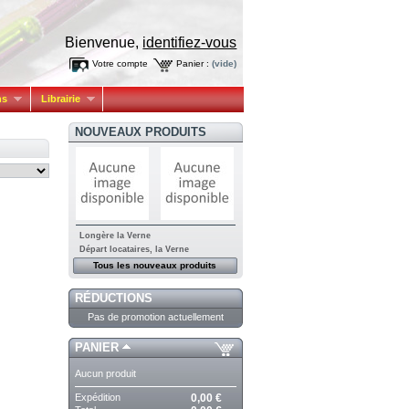
Bienvenue,
identifiez-vous
Votre compte
Panier :
(vide)
ns
Librairie
NOUVEAUX PRODUITS
Longère la Verne
Départ locataires, la Verne
Tous les nouveaux produits
RÉDUCTIONS
Pas de promotion actuellement
PANIER
Aucun produit
Expédition
0,00 €