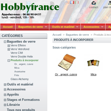
contact
plan d
Accueil
Baguettes de verre
Outils et matériel
Accessoires
A
Accueil
>
Baguettes de verre
>
Produits à inc
CATÉGORIES
PRODUITS À INCORPORER
Baguettes de verre
Verre Effetre
Sous-catégories
Verre Vetrofond
Verre CIM
Verre Double Helix
Produits à incorporer
Or , argent, cuivre
Mica
Avanturine
Or , argent, cuivre
Mica
Frits
Glass Alchemy
Outils et matériel
Accessoires
Apprêts
Stages et Formations
Librairie
Tous nos produits