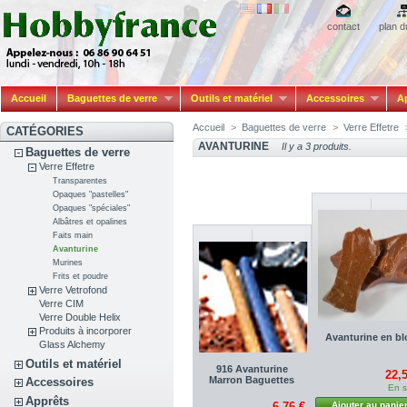
contact
plan d
Accueil
Baguettes de verre
Outils et matériel
Accessoires
A
Accueil
>
Baguettes de verre
>
Verre Effetre
CATÉGORIES
AVANTURINE
Il y a 3 produits.
Baguettes de verre
Verre Effetre
Transparentes
Opaques "pastelles"
Opaques "spéciales"
Albâtres et opalines
Faits main
Avanturine
Murines
Frits et poudre
Verre Vetrofond
Verre CIM
Verre Double Helix
Produits à incorporer
Avanturine en bl
Glass Alchemy
Outils et matériel
916 Avanturine
22,
Marron Baguettes
Accessoires
En s
Apprêts
6,76 €
Ajouter au panie