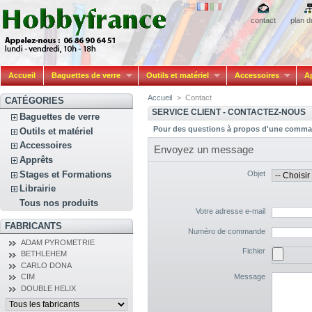
contact
plan d
Accueil
Baguettes de verre
Outils et matériel
Accessoires
A
Accueil
>
Contact
CATÉGORIES
SERVICE CLIENT - CONTACTEZ-NOUS
Baguettes de verre
Pour des questions à propos d'une comman
Outils et matériel
Accessoires
Envoyez un message
Apprêts
Stages et Formations
Objet
Librairie
Tous nos produits
Votre adresse e-mail
FABRICANTS
Numéro de commande
ADAM PYROMETRIE
Fichier
BETHLEHEM
CARLO DONA
Message
CIM
DOUBLE HELIX