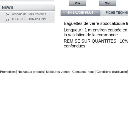
Voir
Voir
Voir
Voir
NEWS
EN SAVOIR PLUS
FICHE TECHN
Biennale de Sars Poteries
DELAIS DE LIVRAISONS
Baguettes de verre sodocalcique tr
Longueur : 1 m environ coupée en 3 
la validation de la commande.
REMISE SUR QUANTITES : 10% par 
confondues.
Promotions
Nouveaux produits
Meilleures ventes
Contactez-nous
Conditions d'utilisation