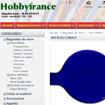
contact
plan d
Accueil
Baguettes de verre
Outils et matériel
Accessoires
A
Accueil
>
Baguettes de verre
>
Verre Effetre
CATÉGORIES
060 BLEU COBALT
Baguettes de verre
Verre Effetre
Transparentes
Opaques "pastelles"
Opaques "spéciales"
Albâtres et opalines
Faits main
Avanturine
Murines
Frits et poudre
Verre Vetrofond
Verre CIM
Verre Double Helix
Produits à incorporer
Glass Alchemy
Outils et matériel
Accessoires
Apprêts