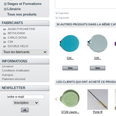
Stages et Formations
Librairie
Imprimer
Tous nos produits
Agrandir
FABRICANTS
30 AUTRES PRODUITS DANS LA MÊME CAT
ADAM PYROMETRIE
BETHLEHEM
CARLO DONA
CIM
DOUBLE HELIX
036...
038...
INFORMATIONS
Livraison
Voir
Voir
Conditions d'utilisation
A propos
Paiement sécurisé
LES CLIENTS QUI ONT ACHETÉ CE PRODU
NEWSLETTER
Helios
206 Sunset
071M Jaune...
Porte fil