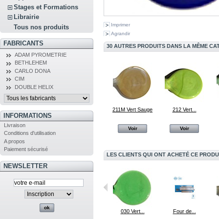
Stages et Formations
Librairie
Imprimer
Tous nos produits
Agrandir
FABRICANTS
30 AUTRES PRODUITS DANS LA MÊME CAT
ADAM PYROMETRIE
BETHLEHEM
CARLO DONA
CIM
DOUBLE HELIX
211M Vert Sauge
212 Vert...
INFORMATIONS
Livraison
Voir
Voir
Conditions d'utilisation
A propos
Paiement sécurisé
LES CLIENTS QUI ONT ACHETÉ CE PRODU
NEWSLETTER
218 Vert...
027M Vert...
030 Vert...
Four de...