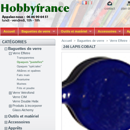
contact
plan d
Accueil
Baguettes de verre
Outils et matériel
Accessoires
A
Accueil
>
Baguettes de verre
>
Verre Effetre
CATÉGORIES
246 LAPIS COBALT
Baguettes de verre
Verre Effetre
Transparentes
Opaques "pastelles"
Opaques "spéciales"
Albâtres et opalines
Faits main
Avanturine
Murines
Frits et poudre
Verre Vetrofond
Verre CIM
Verre Double Helix
Produits à incorporer
Glass Alchemy
Outils et matériel
Accessoires
Apprêts