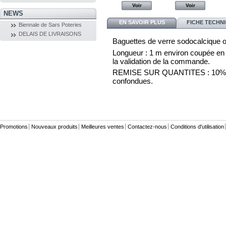
Voir
Voir
Voir
Voir
NEWS
EN SAVOIR PLUS
FICHE TECHN
Biennale de Sars Poteries
DELAIS DE LIVRAISONS
Baguettes de verre sodocalcique o
Longueur : 1 m environ coupée en 3 
la validation de la commande.
REMISE SUR QUANTITES : 10% par 
confondues.
Promotions
Nouveaux produits
Meilleures ventes
Contactez-nous
Conditions d'utilisation