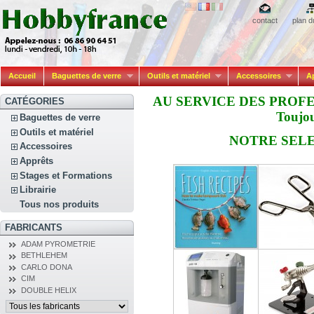
contact
plan d
Accueil
Baguettes de verre
Outils et matériel
Accessoires
A
AU SERVICE DES PROF
CATÉGORIES
Toujou
Baguettes de verre
Outils et matériel
NOTRE SEL
Accessoires
Apprêts
Stages et Formations
Librairie
Tous nos produits
FABRICANTS
ADAM PYROMETRIE
BETHLEHEM
CARLO DONA
24,00 €
131,00 €
CIM
DOUBLE HELIX