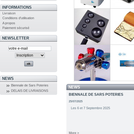
Fish Recipes par
Ciseau diama
Claudia...
INFORMATIONS
Livraison
Conditions d'utilisation
1 549,00 €
339,00 €
A propos
Paiement sécurisé
NEWSLETTER
Concentrateur
Chalumeau A
d'oxygène...
105,30 €
112,00 €
Palette 12 en 1
Or en feuilles
NEWS
Biennale de Sars Poteries
NEWS
DELAIS DE LIVRAISONS
1 690,00 €
1 494,00 
BIENNALE DE SARS POTERIES
25/07/2025
Les 6 et 7 Septembre 2025
Chalumeau Arnold
Four deux por
Big Arni
More >