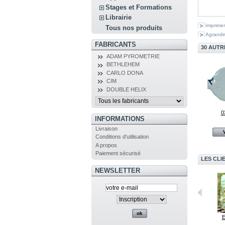
Stages et Formations
Librairie
Imprimer
Tous nos produits
Agrandir
FABRICANTS
30 AUTR
ADAM PYROMETRIE
BETHLEHEM
CARLO DONA
CIM
DOUBLE HELIX
0
INFORMATIONS
Livraison
Conditions d'utilisation
A propos
Paiement sécurisé
LES CLI
NEWSLETTER
206 Sunset
Baguette de...
E