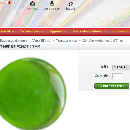
contact
plan du site
favoris
atériel
Accessoires
Apprêts
Stages-Formations
Informatio
Baguettes de verre
>
Verre Effetre
>
Transparentes
>
024 Vert Herbe foncé 6/7mm
RT HERBE FONCÉ 6/7MM
Unité :
Quantité :