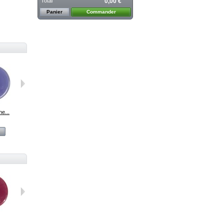
Total
0,00 €
Panier
Commander
e...
044...
045M Bleu...
046 Amétiste...
048 Gris
Voir
Voir
Voir
Voir
Raccord...
F228 bleu...
253 Striped...