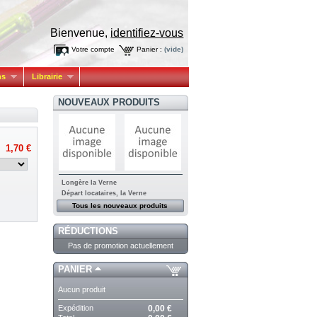
Bienvenue,
identifiez-vous
Votre compte
Panier :
(vide)
ns
Librairie
NOUVEAUX PRODUITS
1,70 €
Longère la Verne
Départ locataires, la Verne
Tous les nouveaux produits
RÉDUCTIONS
Pas de promotion actuellement
PANIER
Aucun produit
Expédition
0,00 €