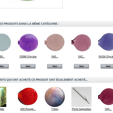
ES PRODUITS DANS LA MÊME CATÉGORIE :
38...
039M Glycine
040...
042...
041M Glycin
Voir
Voir
Voir
Voir
Voir
ENTS QUI ONT ACHETÉ CE PRODUIT ONT ÉGALEMENT ACHETÉ...
lpis
428 Rouge...
Triton
Porte baguettes
044...