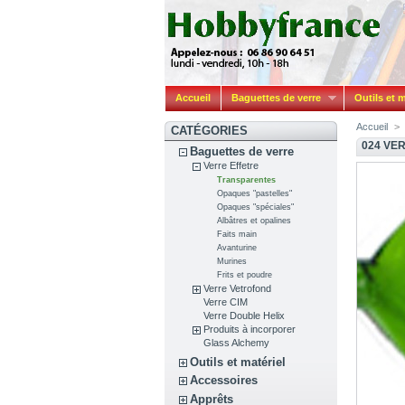
Accueil
Baguettes de verre
Outils et m
Accueil
>
CATÉGORIES
024 VE
Baguettes de verre
Verre Effetre
Transparentes
Opaques "pastelles"
Opaques "spéciales"
Albâtres et opalines
Faits main
Avanturine
Murines
Frits et poudre
Verre Vetrofond
Verre CIM
Verre Double Helix
Produits à incorporer
Glass Alchemy
Outils et matériel
Accessoires
Apprêts