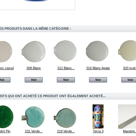
ES PRODUITS DANS LA MÊME CATÉGORIE :
anc cassé
308 Blanc
312 Blanc...
316 Blanc Agate
320 Ivoi
Voir
Voir
Voir
Voir
Voir
ENTS QUI ONT ACHETÉ CE PRODUIT ONT ÉGALEMENT ACHETÉ...
Vert Pin
231 Verde...
219 Verde...
Terra 3
Mandrin.