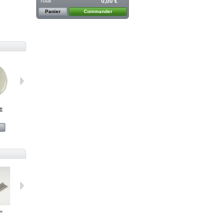
Total
0,00 €
Panier
Commander
re
340 Vert
344 Vert Pin
348...
352...
Voir
Voir
Voir
Voir
..
Psyche
CIM 915 Pink...
V264 Ivoire...