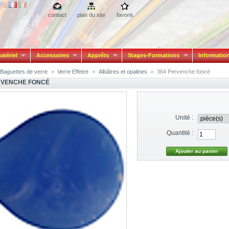
contact
plan du site
favoris
atériel
Accessoires
Apprêts
Stages-Formations
Informatio
Baguettes de verre
>
Verre Effetre
>
Albâtres et opalines
>
364 Pervenche foncé
RVENCHE FONCÉ
Unité :
Quantité :