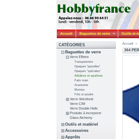
Accueil
Baguettes de verre
Outils et m
Accueil
>
CATÉGORIES
364 PE
Baguettes de verre
Verre Effetre
Transparentes
Opaques "pastelles"
Opaques "spéciales"
Albâtres et opalines
Faits main
Avanturine
Murines
Frits et poudre
Verre Vetrofond
Verre CIM
Verre Double Helix
Produits à incorporer
Glass Alchemy
Outils et matériel
Accessoires
Apprêts