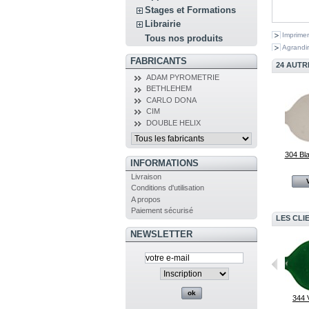
Stages et Formations
Librairie
Imprimer
Tous nos produits
Agrandir
FABRICANTS
24 AUTR
ADAM PYROMETRIE
BETHLEHEM
CARLO DONA
CIM
DOUBLE HELIX
304 Bl
INFORMATIONS
Livraison
Conditions d'utilisation
A propos
Paiement sécurisé
LES CLI
NEWSLETTER
Aurae
471 Terre de...
344 