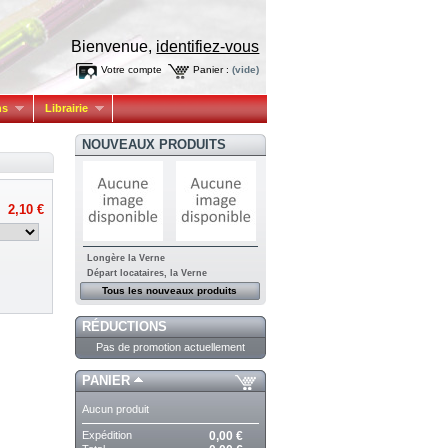
Bienvenue,
identifiez-vous
Votre compte
Panier :
(vide)
ns
Librairie
NOUVEAUX PRODUITS
2,10 €
Longère la Verne
Départ locataires, la Verne
Tous les nouveaux produits
RÉDUCTIONS
Pas de promotion actuellement
PANIER
Aucun produit
Expédition
0,00 €