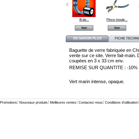
F060 bleu...
F004 cristallo
fil de...
Pince moule...
Voir
Voir
Voir
Voir
EN SAVOIR PLUS
FICHE TECHN
Baguette de verre fabriquée en Ch
vente sur ce site. Verre fait-mai
coupées en 3 x 33 cm env.
REMISE SUR QUANTITE : -10% 
Vert marin intense, opaque.
Promotions
Nouveaux produits
Meilleures ventes
Contactez-nous
Conditions d'utilisation