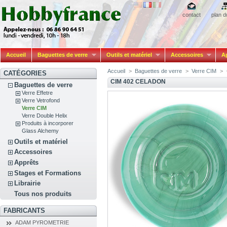
contact
plan d
Accueil
Baguettes de verre
Outils et matériel
Accessoires
A
Accueil
>
Baguettes de verre
>
Verre CIM
>
CATÉGORIES
CIM 402 CELADON
Baguettes de verre
Verre Effetre
Verre Vetrofond
Verre CIM
Verre Double Helix
Produits à incorporer
Glass Alchemy
Outils et matériel
Accessoires
Apprêts
Stages et Formations
Librairie
Tous nos produits
FABRICANTS
ADAM PYROMETRIE