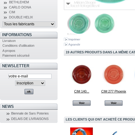
BETHLEHEM
CARLO DONA
CIM
DOUBLE HELIX
INFORMATIONS
Imprimer
Livraison
Agrandir
Conditions d'utilisation
A propos
19 AUTRES PRODUITS DANS LA MÊME CAT
Paiement sécurisé
NEWSLETTER
CIM 140...
CIM 277 Phoenix
Voir
Voir
NEWS
Biennale de Sars Poteries
DELAIS DE LIVRAISONS
LES CLIENTS QUI ONT ACHETÉ CE PRODU