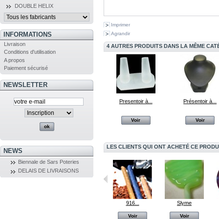
DOUBLE HELIX
Imprimer
INFORMATIONS
Agrandir
Livraison
4 AUTRES PRODUITS DANS LA MÊME CATÉ
Conditions d'utilisation
A propos
Paiement sécurisé
NEWSLETTER
Presentoir à...
Présentoir à...
Voir
Voir
LES CLIENTS QUI ONT ACHETÉ CE PRODU
NEWS
Biennale de Sars Poteries
DELAIS DE LIVRAISONS
044...
253 Striped...
916...
Slyme
Voir
Voir
Voir
Voir