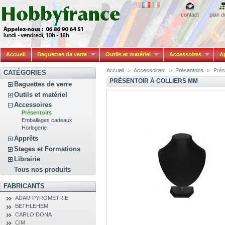
contact
plan d
Accueil
Baguettes de verre
Outils et matériel
Accessoires
A
Accueil
>
Accessoires
>
Présentoirs
>
Prés
CATÉGORIES
PRÉSENTOIR À COLLIERS MM
Baguettes de verre
Outils et matériel
Accessoires
Présentoirs
Emballages cadeaux
Horlogerie
Apprêts
Stages et Formations
Librairie
Tous nos produits
FABRICANTS
ADAM PYROMETRIE
BETHLEHEM
CARLO DONA
CIM