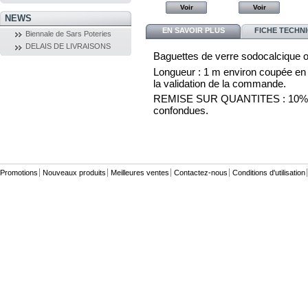
Voir
Voir
Voir
Voir
NEWS
EN SAVOIR PLUS
FICHE TECHN
Biennale de Sars Poteries
DELAIS DE LIVRAISONS
Baguettes de verre sodocalcique o
Longueur : 1 m environ coupée en 3 
la validation de la commande.
REMISE SUR QUANTITES : 10% par 
confondues.
Promotions
Nouveaux produits
Meilleures ventes
Contactez-nous
Conditions d'utilisation