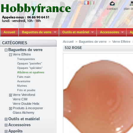
contact
plan d
Accueil
Baguettes de verre
Outils et matériel
Accessoires
A
Accueil
>
Baguettes de verre
>
Verre Effetre
CATÉGORIES
532 ROSE
Baguettes de verre
Verre Effetre
Transparentes
Opaques "pastelles"
Opaques "spéciales"
Albâtres et opalines
Faits main
Avanturine
Murines
Frits et poudre
Verre Vetrofond
Verre CIM
Verre Double Helix
Produits à incorporer
Glass Alchemy
Outils et matériel
Accessoires
Apprêts