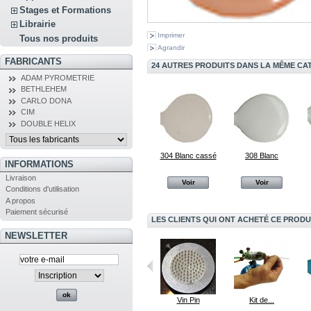
Stages et Formations
Librairie
Imprimer
Tous nos produits
Agrandir
FABRICANTS
24 AUTRES PRODUITS DANS LA MÊME CAT
ADAM PYROMETRIE
BETHLEHEM
CARLO DONA
CIM
DOUBLE HELIX
304 Blanc cassé
308 Blanc
INFORMATIONS
Livraison
Voir
Voir
Conditions d'utilisation
A propos
Paiement sécurisé
LES CLIENTS QUI ONT ACHETÉ CE PRODU
NEWSLETTER
F242 lapis...
441 Rouge Irisé
Vin Pin
Kit de...