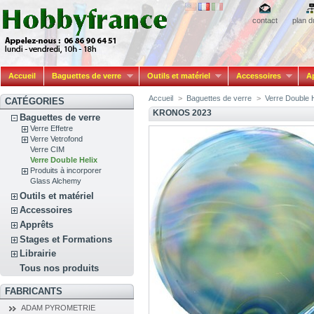
contact
plan d
Accueil
Baguettes de verre
Outils et matériel
Accessoires
A
Accueil
>
Baguettes de verre
>
Verre Double 
CATÉGORIES
KRONOS 2023
Baguettes de verre
Verre Effetre
Verre Vetrofond
Verre CIM
Verre Double Helix
Produits à incorporer
Glass Alchemy
Outils et matériel
Accessoires
Apprêts
Stages et Formations
Librairie
Tous nos produits
FABRICANTS
ADAM PYROMETRIE