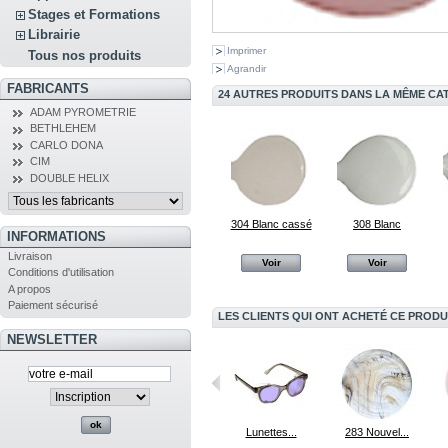
Stages et Formations
Librairie
Imprimer
Tous nos produits
Agrandir
FABRICANTS
24 AUTRES PRODUITS DANS LA MÊME CAT
ADAM PYROMETRIE
BETHLEHEM
CARLO DONA
CIM
DOUBLE HELIX
304 Blanc cassé
308 Blanc
INFORMATIONS
Livraison
Voir
Voir
Conditions d'utilisation
A propos
Paiement sécurisé
LES CLIENTS QUI ONT ACHETÉ CE PRODU
NEWSLETTER
220 Pervenche
Slyme
Lunettes...
283 Nouvel...