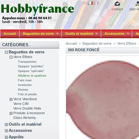
contact
plan d
Accueil
Baguettes de verre
Outils et matériel
Accessoires
A
Accueil
>
Baguettes de verre
>
Verre Effetre
CATÉGORIES
380 ROSE FONCÉ
Baguettes de verre
Verre Effetre
Transparentes
Opaques "pastelles"
Opaques "spéciales"
Albâtres et opalines
Faits main
Avanturine
Murines
Frits et poudre
Verre Vetrofond
Verre CIM
Verre Double Helix
Produits à incorporer
Glass Alchemy
Outils et matériel
Accessoires
Apprêts