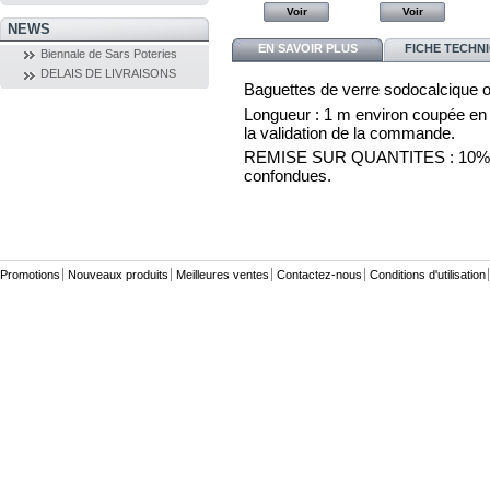
Voir
Voir
Voir
Voir
NEWS
EN SAVOIR PLUS
FICHE TECHN
Biennale de Sars Poteries
DELAIS DE LIVRAISONS
Baguettes de verre sodocalcique o
Longueur : 1 m environ coupée en 3 
la validation de la commande.
REMISE SUR QUANTITES : 10% par 
confondues.
Promotions
Nouveaux produits
Meilleures ventes
Contactez-nous
Conditions d'utilisation