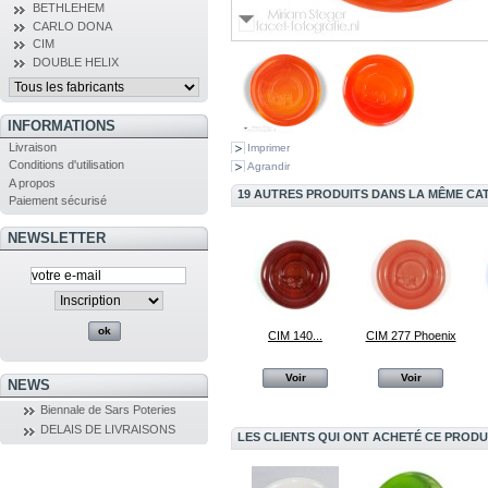
BETHLEHEM
CARLO DONA
CIM
DOUBLE HELIX
INFORMATIONS
Livraison
Imprimer
Conditions d'utilisation
Agrandir
A propos
19 AUTRES PRODUITS DANS LA MÊME CAT
Paiement sécurisé
NEWSLETTER
CIM 140...
CIM 277 Phoenix
Voir
Voir
NEWS
Biennale de Sars Poteries
DELAIS DE LIVRAISONS
LES CLIENTS QUI ONT ACHETÉ CE PRODU