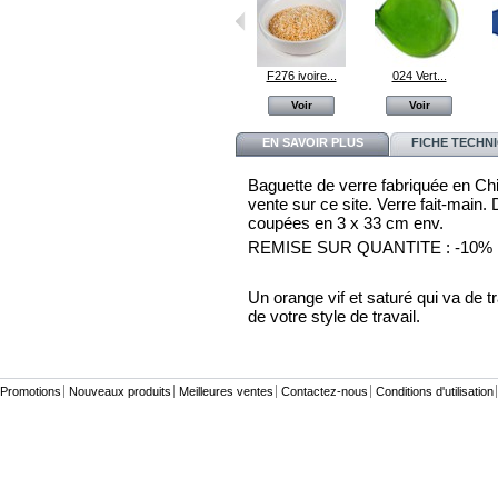
Pince à écraser
316 Blanc Agate
F276 ivoire...
024 Vert...
Voir
Voir
Voir
Voir
EN SAVOIR PLUS
FICHE TECHN
Baguette de verre fabriquée en Ch
vente sur ce site. Verre fait-mai
coupées en 3 x 33 cm env.
REMISE SUR QUANTITE : -10% 
Un orange vif et saturé qui va de t
de votre style de travail.
Promotions
Nouveaux produits
Meilleures ventes
Contactez-nous
Conditions d'utilisation