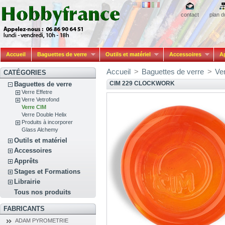
contact
plan d
Accueil
Baguettes de verre
Outils et matériel
Accessoires
A
Accueil
>
Baguettes de verre
>
Ve
CATÉGORIES
CIM 229 CLOCKWORK
Baguettes de verre
Verre Effetre
Verre Vetrofond
Verre CIM
Verre Double Helix
Produits à incorporer
Glass Alchemy
Outils et matériel
Accessoires
Apprêts
Stages et Formations
Librairie
Tous nos produits
FABRICANTS
ADAM PYROMETRIE