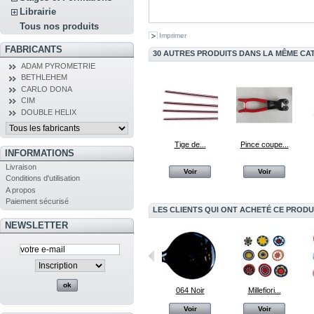
Librairie
Tous nos produits
Imprimer
FABRICANTS
30 AUTRES PRODUITS DANS LA MÊME CAT
ADAM PYROMETRIE
BETHLEHEM
CARLO DONA
CIM
DOUBLE HELIX
Tige de...
Pince coupe...
INFORMATIONS
Livraison
Voir
Voir
Conditions d'utilisation
A propos
Paiement sécurisé
LES CLIENTS QUI ONT ACHETÉ CE PRODU
NEWSLETTER
422 Orange
246 Lapis...
064 Noir
Millefiori...
Voir
Voir
Voir
Voir