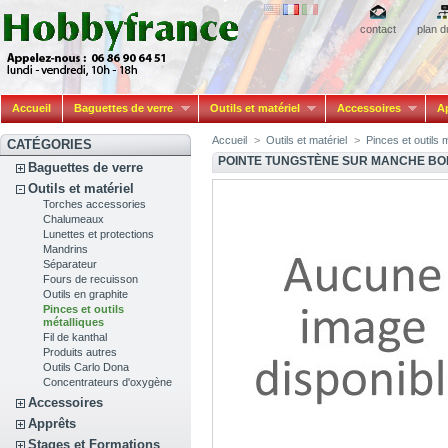
contact
plan d
Accueil
Baguettes de verre
Outils et matériel
Accessoires
A
Accueil
>
Outils et matériel
>
Pinces et outils 
CATÉGORIES
POINTE TUNGSTÈNE SUR MANCHE BO
Baguettes de verre
Outils et matériel
Torches accessories
Chalumeaux
Lunettes et protections
Mandrins
Séparateur
Fours de recuisson
Outils en graphite
Pinces et outils
métalliques
Fil de kanthal
Produits autres
Outils Carlo Dona
Concentrateurs d'oxygène
Accessoires
Apprêts
Stages et Formations