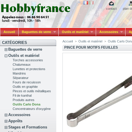
contact
plan d
Accueil
Baguettes de verre
Outils et matériel
Accessoires
A
Accueil
>
Outils et matériel
>
Outils Carlo Don
CATÉGORIES
PINCE POUR MOTIFS FEUILLES
Baguettes de verre
Outils et matériel
Torches accessories
Chalumeaux
Lunettes et protections
Mandrins
Séparateur
Fours de recuisson
Outils en graphite
Pinces et outils métalliques
Fil de kanthal
Produits autres
Outils Carlo Dona
Concentrateurs d'oxygène
Accessoires
Apprêts
Stages et Formations