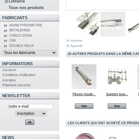
Librairie
Tous nos produits
FABRICANTS
ADAM PYROMETRIE
BETHLEHEM
CARLO DONA
CIM
Imprimer
DOUBLE HELIX
Agrandir
20 AUTRES PRODUITS DANS LA MÊME CAT
INFORMATIONS
Livraison
Conditions d'utilisation
A propos
Paiement sécurisé
Pinces moule...
Support pour...
NEWSLETTER
Voir
Voir
LES CLIENTS QUI ONT ACHETÉ CE PRODU
NEWS