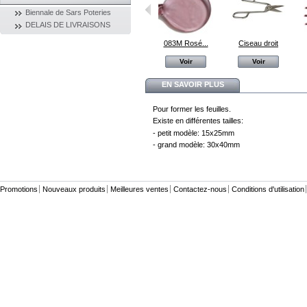
Biennale de Sars Poteries
DELAIS DE LIVRAISONS
220 Pervenche
444 Marron...
083M Rosé...
Ciseau droit
Voir
Voir
Voir
Voir
EN SAVOIR PLUS
Pour former les feuilles.
Existe en différentes tailles:
- petit modèle: 15x25mm
- grand modèle: 30x40mm
Promotions
Nouveaux produits
Meilleures ventes
Contactez-nous
Conditions d'utilisation