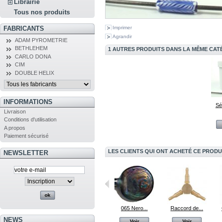
Librairie
Tous nos produits
FABRICANTS
Imprimer
Agrandir
ADAM PYROMETRIE
BETHLEHEM
1 AUTRES PRODUITS DANS LA MÊME CATÉ
CARLO DONA
CIM
DOUBLE HELIX
INFORMATIONS
Sé
Livraison
Conditions d'utilisation
A propos
Paiement sécurisé
LES CLIENTS QUI ONT ACHETÉ CE PRODU
NEWSLETTER
CIM 701 Ginger
Chalumeau Alpha
065 Nero...
Raccord de...
NEWS
Voir
Voir
Voir
Voir