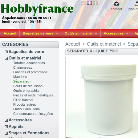
contact
plan d
Accueil
Baguettes de verre
Outils et matériel
Accessoires
A
Accueil
>
Outils et matériel
>
Sépa
CATÉGORIES
SÉPARATEUR LIQUIDE 750G
Baguettes de verre
Outils et matériel
Torches accessories
Chalumeaux
Lunettes et protections
Mandrins
Séparateur
Fours de recuisson
Outils en graphite
Pinces et outils métalliques
Fil de kanthal
Produits autres
Outils Carlo Dona
Concentrateurs d'oxygène
Accessoires
Apprêts
Stages et Formations