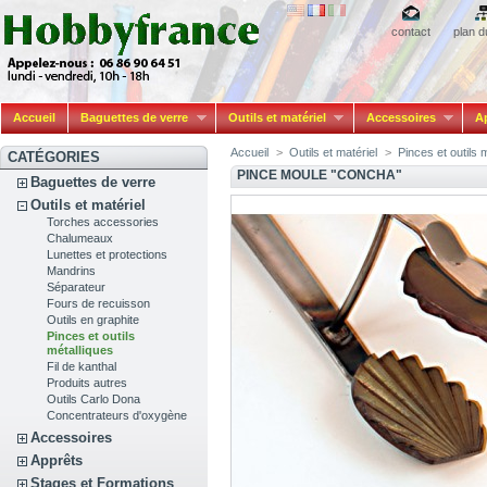
contact
plan d
Accueil
Baguettes de verre
Outils et matériel
Accessoires
A
Accueil
>
Outils et matériel
>
Pinces et outils 
CATÉGORIES
PINCE MOULE "CONCHA"
Baguettes de verre
Outils et matériel
Torches accessories
Chalumeaux
Lunettes et protections
Mandrins
Séparateur
Fours de recuisson
Outils en graphite
Pinces et outils
métalliques
Fil de kanthal
Produits autres
Outils Carlo Dona
Concentrateurs d'oxygène
Accessoires
Apprêts
Stages et Formations