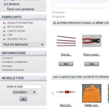
Librairie
Tous nos produits
Imprimer
FABRICANTS
Agrandir
30 AUTRES PRODUITS DANS LA MÊME CAT
ADAM PYROMETRIE
BETHLEHEM
CARLO DONA
CIM
DOUBLE HELIX
INFORMATIONS
Tige de...
Pince coupe...
Livraison
Conditions d'utilisation
Voir
Voir
A propos
Paiement sécurisé
LES CLIENTS QUI ONT ACHETÉ CE PRODU
NEWSLETTER
Vin Pin
Raccord Y...
Raccord...
Tablier cuir...