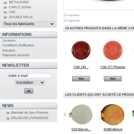
BETHLEHEM
CARLO DONA
CIM
Imprimer
DOUBLE HELIX
Agrandir
19 AUTRES PRODUITS DANS LA MÊME CAT
INFORMATIONS
Livraison
Conditions d'utilisation
A propos
Paiement sécurisé
NEWSLETTER
CIM 140...
CIM 277 Phoenix
Voir
Voir
LES CLIENTS QUI ONT ACHETÉ CE PRODU
NEWS
Biennale de Sars Poteries
DELAIS DE LIVRAISONS
384 Bleu Âme
044...
018 Marron...
419M Abricot