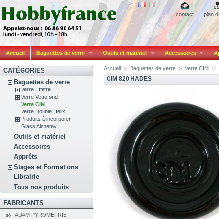
contact
plan d
Accueil
Baguettes de verre
Outils et matériel
Accessoires
A
Accueil
>
Baguettes de verre
>
Verre CIM
>
CATÉGORIES
CIM 820 HADES
Baguettes de verre
Verre Effetre
Verre Vetrofond
Verre CIM
Verre Double Helix
Produits à incorporer
Glass Alchemy
Outils et matériel
Accessoires
Apprêts
Stages et Formations
Librairie
Tous nos produits
FABRICANTS
ADAM PYROMETRIE