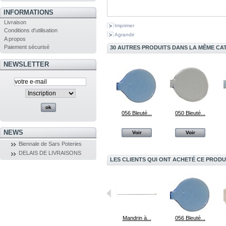
INFORMATIONS
Livraison
Imprimer
Conditions d'utilisation
Agrandir
A propos
Paiement sécurisé
30 AUTRES PRODUITS DANS LA MÊME CAT
NEWSLETTER
056 Bleuté...
050 Bleuté...
NEWS
Voir
Voir
Biennale de Sars Poteries
DELAIS DE LIVRAISONS
LES CLIENTS QUI ONT ACHETÉ CE PRODU
090 Vert Algue
F276 ivoire...
Mandrin à...
056 Bleuté...