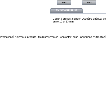
Voir
Voir
Voir
Voir
EN SAVOIR PLUS
Collier à oreilles à pincer. Diamètre adéquat p
entre 10 et 13 mm.
Promotions
Nouveaux produits
Meilleures ventes
Contactez-nous
Conditions d'utilisation