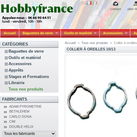
contact
plan d
Accueil
Baguettes de verre
Outils et matériel
Accessoires
A
Accueil
>
Tous nos produits
>
Collier à oreille
CATÉGORIES
COLLIER À OREILLES 10/13
Baguettes de verre
Outils et matériel
Accessoires
Apprêts
Stages et Formations
Librairie
Tous nos produits
FABRICANTS
ADAM PYROMETRIE
BETHLEHEM
CARLO DONA
CIM
DOUBLE HELIX