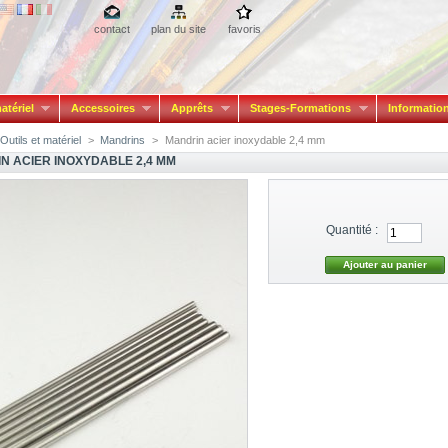
contact
plan du site
favoris
atériel
Accessoires
Apprêts
Stages-Formations
Informatio
Outils et matériel
>
Mandrins
>
Mandrin acier inoxydable 2,4 mm
N ACIER INOXYDABLE 2,4 MM
Quantité :