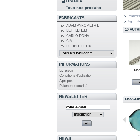
Librairie
Tous nos produits
Imprimer
FABRICANTS
Agrandir
ADAM PYROMETRIE
10 AUTR
BETHLEHEM
CARLO DONA
CIM
DOUBLE HELIX
INFORMATIONS
Man
Livraison
Conditions d'utilisation
A propos
Paiement sécurisé
NEWSLETTER
LES CLI
Mandrin à...
052 Bleuté...
2
NEWS