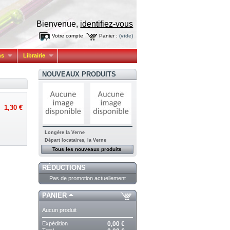
Bienvenue,
identifiez-vous
Votre compte
Panier :
(vide)
ns
Librairie
NOUVEAUX PRODUITS
1,30 €
Longère la Verne
Départ locataires, la Verne
Tous les nouveaux produits
RÉDUCTIONS
Pas de promotion actuellement
PANIER
Aucun produit
Expédition
0,00 €