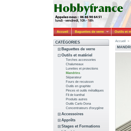
Accueil
Baguettes de verre
Outils et m
Accueil
>
CATÉGORIES
MANDRI
Baguettes de verre
Outils et matériel
Torches accessories
Chalumeaux
Lunettes et protections
Mandrins
Séparateur
Fours de recuisson
Outils en graphite
Pinces et outils métalliques
Fil de kanthal
Produits autres
Outils Carlo Dona
Concentrateurs d'oxygène
Accessoires
Apprêts
Stages et Formations