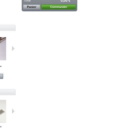
Total
0,00 €
Panier
Commander
..
Mandrin...
Mandrin à...
Mandrin pour...
Mandrin à...
Voir
Voir
Voir
Voir
..
423 Vermillon
Concentrateu...
Kronos 2023