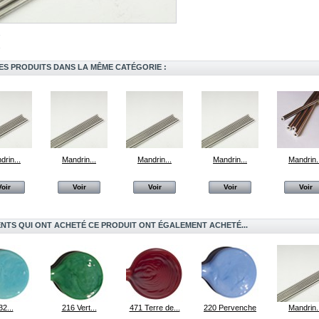
ES PRODUITS DANS LA MÊME CATÉGORIE :
drin...
Mandrin...
Mandrin...
Mandrin...
Mandrin.
Voir
Voir
Voir
Voir
Voir
ENTS QUI ONT ACHETÉ CE PRODUIT ONT ÉGALEMENT ACHETÉ...
32...
216 Vert...
471 Terre de...
220 Pervenche
Mandrin.