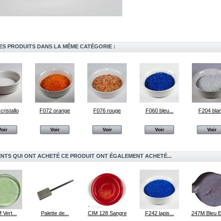
ES PRODUITS DANS LA MÊME CATÉGORIE :
cristallo
F072 orange
F076 rouge
F060 bleu...
F204 bla
Voir
Voir
Voir
Voir
Voir
ENTS QUI ONT ACHETÉ CE PRODUIT ONT ÉGALEMENT ACHETÉ...
 Vert...
Palette de...
CIM 128 Sangre
F242 lapis...
247M Bleu 