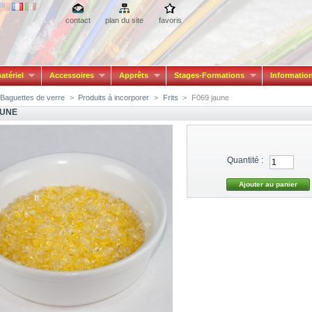
contact
plan du site
favoris
atériel
Accessoires
Apprêts
Stages-Formations
Informatio
Baguettes de verre
>
Produits à incorporer
>
Frits
>
F069 jaune
AUNE
Quantité :