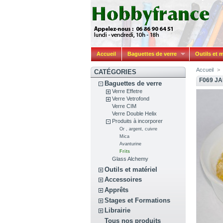
Accueil
Baguettes de verre
Outils et m
Accueil
>
CATÉGORIES
F069 J
Baguettes de verre
Verre Effetre
Verre Vetrofond
Verre CIM
Verre Double Helix
Produits à incorporer
Or , argent, cuivre
Mica
Avanturine
Frits
Glass Alchemy
Outils et matériel
Accessoires
Apprêts
Stages et Formations
Librairie
Tous nos produits