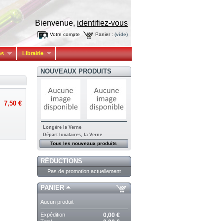
Bienvenue,
identifiez-vous
Votre compte
Panier :
(vide)
ns
Librairie
NOUVEAUX PRODUITS
7,50 €
Longère la Verne
Départ locataires, la Verne
Tous les nouveaux produits
RÉDUCTIONS
Pas de promotion actuellement
PANIER
Aucun produit
Expédition
0,00 €