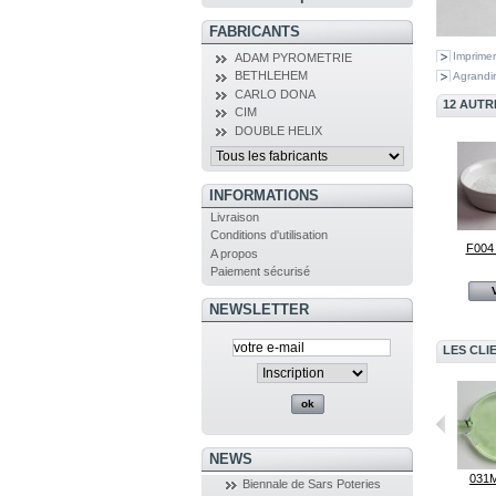
FABRICANTS
Imprimer
ADAM PYROMETRIE
BETHLEHEM
Agrandir
CARLO DONA
12 AUTR
CIM
DOUBLE HELIX
INFORMATIONS
Livraison
Conditions d'utilisation
F004 
A propos
Paiement sécurisé
NEWSLETTER
LES CLI
NEWS
283 Nouvel...
Présentoir à...
031M
Biennale de Sars Poteries