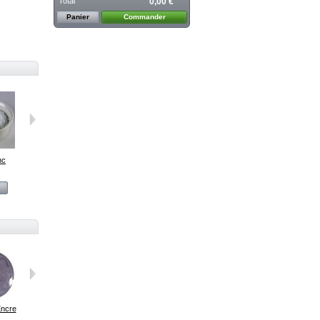
Total
0,00 €
Panier
Commander
nc
F212 vert...
F228 bleu...
F242 lapis...
F276 ivoire...
Voir
Voir
Voir
Voir
Encre
Mandrin à...
204 Blanc
Millefiori...