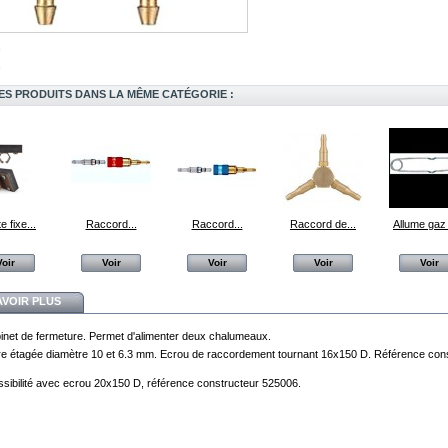
ES PRODUITS DANS LA MÊME CATÉGORIE :
e fixe...
Raccord...
Raccord...
Raccord de...
Allume gaz
Voir
Voir
Voir
Voir
Voir
AVOIR PLUS
inet de fermeture. Permet d'alimenter deux chalumeaux.
e étagée diamètre 10 et 6.3 mm. Ecrou de raccordement tournant 16x150 D. Référence con
ssibilité avec ecrou 20x150 D,
référence constructeur 525006.