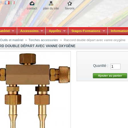
contact
plan du site
favoris
atériel
Accessoires
Apprêts
Stages-Formations
Informatio
Outils et matériel
>
Torches accessories
>
Raccord double départ avec vanne oxygène
D DOUBLE DÉPART AVEC VANNE OXYGÈNE
Quantité :