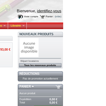
Bienvenue,
identifiez-vous
Votre compte
Panier :
(vide)
ns
Librairie
NOUVEAUX PRODUITS
93,00 €
Départ locataires
Tous les nouveaux produits
RÉDUCTIONS
Pas de promotion actuellement
PANIER
Aucun produit
Expédition
0,00 €
Total
0,00 €