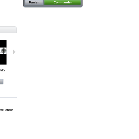
Panier
Commander
 pro
Raccord...
Détendeur...
Détendeur...
Collier à...
Voir
Voir
Voir
Voir
structeur