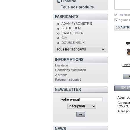
Librairie
Tous nos produits
Imprimer
FABRICANTS
Agrandir
ADAM PYROMETRIE
15 AUTR
BETHLEHEM
CARLO DONA
CIM
DOUBLE HELIX
INFORMATIONS
Palett
Livraison
Conditions d'utilisation
A propos
Paiement sécurisé
EN S
NEWSLETTER
Avec rob
Cannelur
525003.
Autre po
NEWS