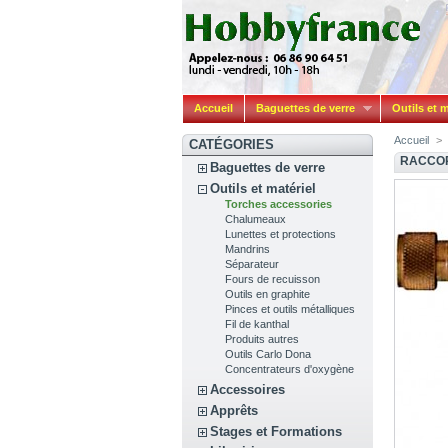
Accueil
Baguettes de verre
Outils et m
Accueil
>
CATÉGORIES
RACCOR
Baguettes de verre
Outils et matériel
Torches accessories
Chalumeaux
Lunettes et protections
Mandrins
Séparateur
Fours de recuisson
Outils en graphite
Pinces et outils métalliques
Fil de kanthal
Produits autres
Outils Carlo Dona
Concentrateurs d'oxygène
Accessoires
Apprêts
Stages et Formations