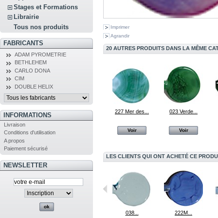
Stages et Formations
Librairie
Tous nos produits
Imprimer
Agrandir
FABRICANTS
20 AUTRES PRODUITS DANS LA MÊME CAT
ADAM PYROMETRIE
BETHLEHEM
CARLO DONA
CIM
DOUBLE HELIX
227 Mer des...
023 Verde...
INFORMATIONS
Livraison
Voir
Voir
Conditions d'utilisation
A propos
Paiement sécurisé
LES CLIENTS QUI ONT ACHETÉ CE PRODU
NEWSLETTER
Tour de cou...
211M Vert Sauge
038...
222M...