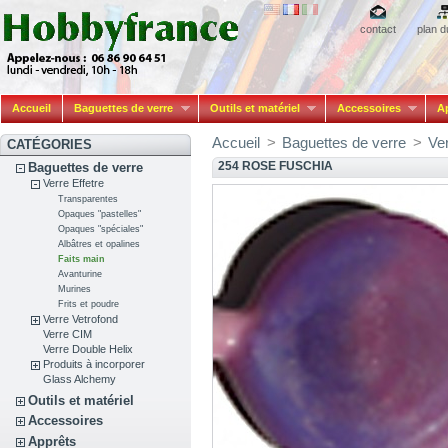
contact
plan d
Accueil
Baguettes de verre
Outils et matériel
Accessoires
A
Accueil
>
Baguettes de verre
>
Ver
CATÉGORIES
254 ROSE FUSCHIA
Baguettes de verre
Verre Effetre
Transparentes
Opaques "pastelles"
Opaques "spéciales"
Albâtres et opalines
Faits main
Avanturine
Murines
Frits et poudre
Verre Vetrofond
Verre CIM
Verre Double Helix
Produits à incorporer
Glass Alchemy
Outils et matériel
Accessoires
Apprêts