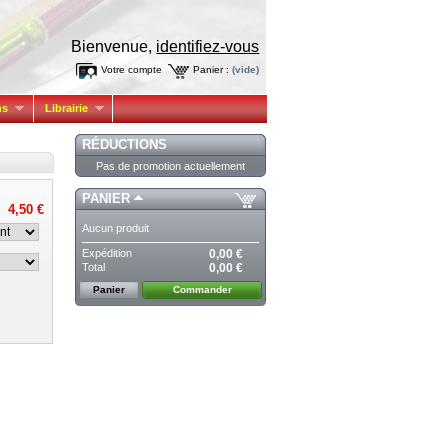
Bienvenue,
identifiez-vous
Votre compte
Panier :
(vide)
ns
Librairie
RÉDUCTIONS
Pas de promotion actuellement
PANIER
4,50 €
Aucun produit
Expédition
0,00 €
Total
0,00 €
Panier
Commander