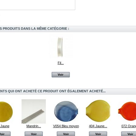
S PRODUITS DANS LA MÊME CATÉGORIE :
Fil...
Voir
ENTS QUI ONT ACHETÉ CE PRODUIT ONT ÉGALEMENT ACHETÉ...
 Jaune
Mandrin...
V054 Bleu moyen
404 Jaune...
072 Oran
Voir
Voir
Voir
Voir
Voir