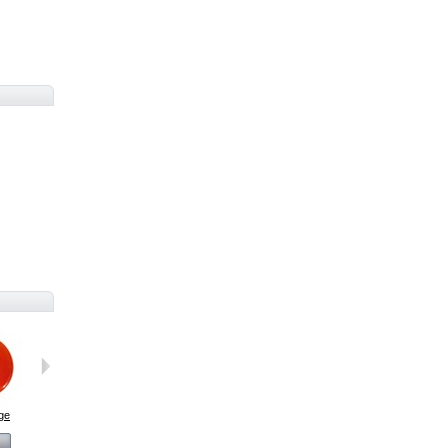
ge
Verre et flamme
Fermoirs 10mm
242 Lapis...
Voir
Voir
Voir