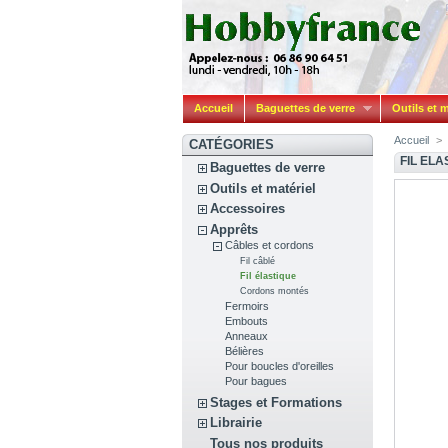
Accueil
Baguettes de verre
Outils et m
Accueil
>
CATÉGORIES
FIL ELA
Baguettes de verre
Outils et matériel
Accessoires
Apprêts
Câbles et cordons
Fil câblé
Fil élastique
Cordons montés
Fermoirs
Embouts
Anneaux
Bélières
Pour boucles d'oreilles
Pour bagues
Stages et Formations
Librairie
Tous nos produits