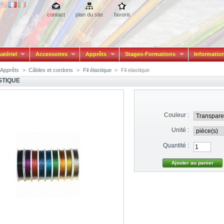
contact
plan du site
favoris
atériel
Accessoires
Apprêts
Stages-Formations
Informatio
Apprêts
>
Câbles et cordons
>
Fil élastique
>
Fil elastique
STIQUE
Couleur :
Unité :
Quantité :