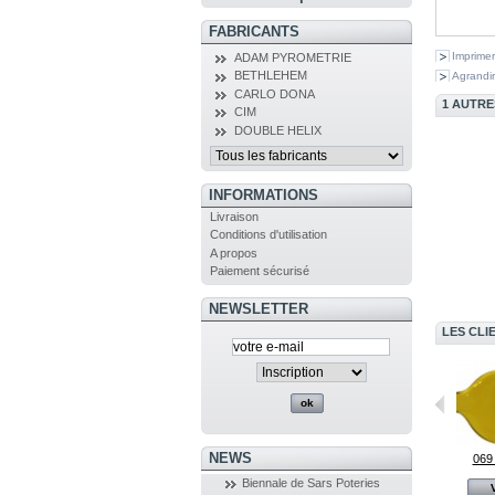
FABRICANTS
Imprimer
ADAM PYROMETRIE
BETHLEHEM
Agrandir
CARLO DONA
1 AUTRE
CIM
DOUBLE HELIX
INFORMATIONS
Livraison
Conditions d'utilisation
A propos
Paiement sécurisé
NEWSLETTER
LES CLI
NEWS
Terra 3
027M Vert...
069
Biennale de Sars Poteries
Voir
Voir