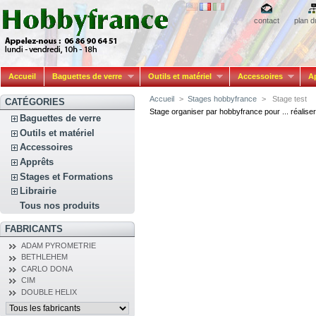
contact
plan d
Accueil
Baguettes de verre
Outils et matériel
Accessoires
A
Accueil
>
Stages hobbyfrance
>
Stage test
CATÉGORIES
Stage organiser par hobbyfrance pour ... réaliser 
Baguettes de verre
Outils et matériel
Accessoires
Apprêts
Stages et Formations
Librairie
Tous nos produits
FABRICANTS
ADAM PYROMETRIE
BETHLEHEM
CARLO DONA
CIM
DOUBLE HELIX