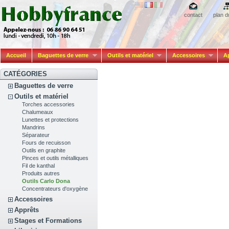
contact
plan d
Accueil
Baguettes de verre
Outils et matériel
Accessoires
A
CATÉGORIES
Baguettes de verre
Outils et matériel
Torches accessories
Chalumeaux
Lunettes et protections
Mandrins
Séparateur
Fours de recuisson
Outils en graphite
Pinces et outils métalliques
Fil de kanthal
Produits autres
Outils Carlo Dona
Concentrateurs d'oxygène
Accessoires
Apprêts
Stages et Formations