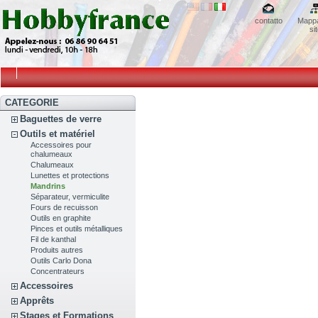
contatto
Mappa
si
CATEGORIE
Baguettes de verre
Outils et matériel
Accessoires pour
chalumeaux
Chalumeaux
Lunettes et protections
Mandrins
Séparateur, vermiculite
Fours de recuisson
Outils en graphite
Pinces et outils métalliques
Fil de kanthal
Produits autres
Outils Carlo Dona
Concentrateurs
Accessoires
Apprêts
Stages et Formations