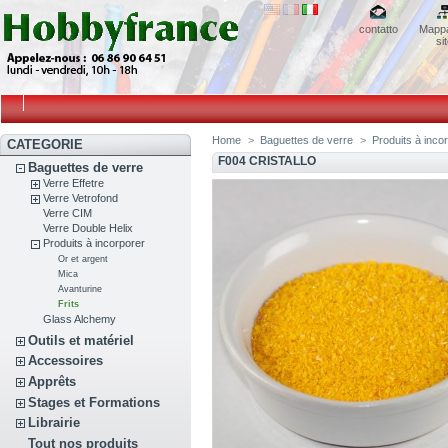
contatto
Mappa
si
Home
>
Baguettes de verre
>
Produits à inco
CATEGORIE
F004 CRISTALLO
Baguettes de verre
Verre Effetre
Verre Vetrofond
Verre CIM
Verre Double Helix
Produits à incorporer
Or et argent
Mica
Avanturine
Frits
Glass Alchemy
Outils et matériel
Accessoires
Apprêts
Stages et Formations
Librairie
Tout nos produits