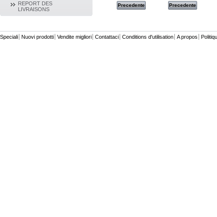
REPORT DES
Precedente
Precedente
Precedente
Precedente
LIVRAISONS
Speciali
Nuovi prodotti
Vendite migliori
Contattaci
Conditions d'utilisation
A propos
Politiq