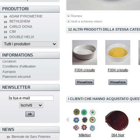
PRODUTTORI
Stampa
ADAM PYROMETRIE
BETHLEHEM
Vedi a schermo intero
CARLO DONA
12 ALTRI PRODOTTI DELLA STESSA CATE
CIM
DOUBLE HELIX
INFORMATIONS
Livraison
Conditions d'utilisation
F004 cristallo
F004 cristallo
A propos
Paiement sécurisé
Visualizza
Visualizza
NEWSLETTER
I CLIENTI CHE HANNO ACQUISTATO QUE
NEWS
F004 cristallo
064 Noir
Millefiori
064 Noir
Biennale de Sars Poteries