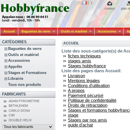
contact
plan d
Accueil
Baguettes de verre
Outils et matériel
Accessoires
A
CATÉGORIES
ACCUEIL
Baguettes de verre
Liste des sous-catégorie(s) de Acc
Outils et matériel
fiches techniques
stages amis
Accessoires
Stages hobbyfrance
Apprêts
Liste des pages dans Accueil:
Stages et Formations
Livraison
Librairie
Mentions légales
Tous nos produits
Conditions d'utilisation
A propos
FABRICANTS
Paiement sécurisé
Politique de confidentialité
ADAM PYROMETRIE
Droits de rétractation
BETHLEHEM
Stages et formations hobbyfranc
CARLO DONA
stage
CIM
Stages par nos amis
DOUBLE HELIX
guide d'achat