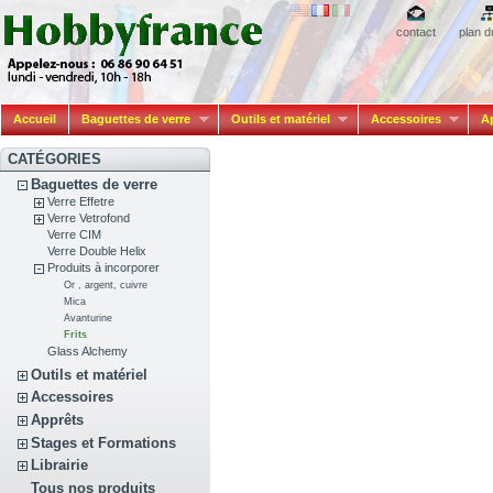
contact
plan d
Accueil
Baguettes de verre
Outils et matériel
Accessoires
A
CATÉGORIES
Baguettes de verre
Verre Effetre
Verre Vetrofond
Verre CIM
Verre Double Helix
Produits à incorporer
Or , argent, cuivre
Mica
Avanturine
Frits
Glass Alchemy
Outils et matériel
Accessoires
Apprêts
Stages et Formations
Librairie
Tous nos produits