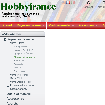
contact
plan d
Accueil
Baguettes de verre
Outils et matériel
Accessoires
A
CATÉGORIES
Baguettes de verre
Verre Effetre
Transparentes
Opaques "pastelles"
Opaques "spéciales"
Albâtres et opalines
Faits main
Avanturine
Murines
Frits et poudre
Verre Vetrofond
Verre CIM
Verre Double Helix
Produits à incorporer
Glass Alchemy
Outils et matériel
Accessoires
Apprêts