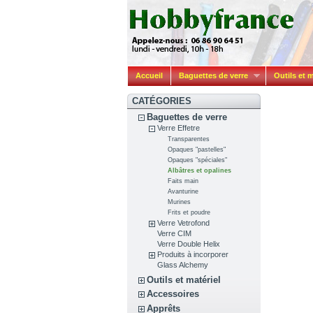
Accueil
Baguettes de verre
Outils et m
CATÉGORIES
Baguettes de verre
Verre Effetre
Transparentes
Opaques "pastelles"
Opaques "spéciales"
Albâtres et opalines
Faits main
Avanturine
Murines
Frits et poudre
Verre Vetrofond
Verre CIM
Verre Double Helix
Produits à incorporer
Glass Alchemy
Outils et matériel
Accessoires
Apprêts