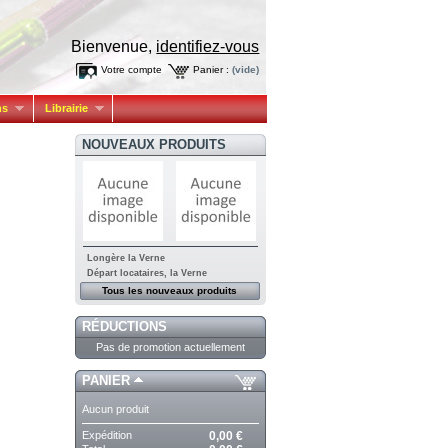
Bienvenue,
identifiez-vous
Votre compte
Panier :
(vide)
ns
Librairie
NOUVEAUX PRODUITS
Longère la Verne
Départ locataires, la Verne
Tous les nouveaux produits
RÉDUCTIONS
Pas de promotion actuellement
PANIER
Aucun produit
Expédition
0,00 €