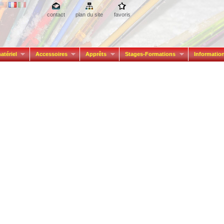
contact
plan du site
favoris
atériel
Accessoires
Apprêts
Stages-Formations
Informatio