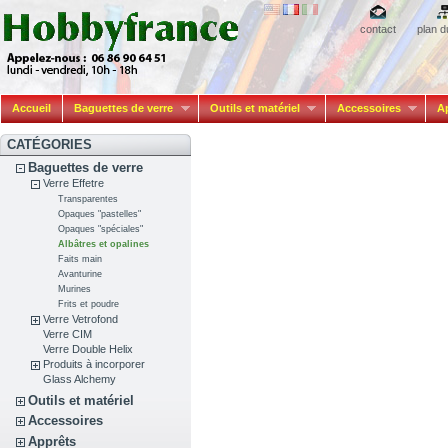
contact
plan d
Accueil
Baguettes de verre
Outils et matériel
Accessoires
A
CATÉGORIES
Baguettes de verre
Verre Effetre
Transparentes
Opaques "pastelles"
Opaques "spéciales"
Albâtres et opalines
Faits main
Avanturine
Murines
Frits et poudre
Verre Vetrofond
Verre CIM
Verre Double Helix
Produits à incorporer
Glass Alchemy
Outils et matériel
Accessoires
Apprêts