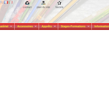
contact
plan du site
favoris
atériel
Accessoires
Apprêts
Stages-Formations
Informatio