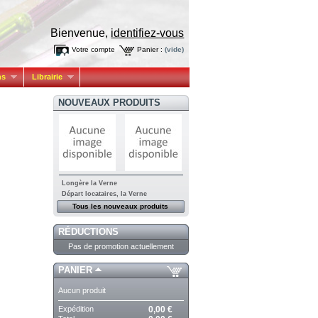
Bienvenue,
identifiez-vous
Votre compte
Panier :
(vide)
ns
Librairie
NOUVEAUX PRODUITS
Longère la Verne
Départ locataires, la Verne
Tous les nouveaux produits
RÉDUCTIONS
Pas de promotion actuellement
PANIER
Aucun produit
Expédition
0,00 €