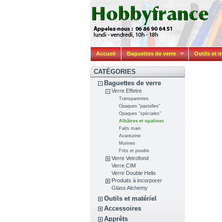
Accueil
Baguettes de verre
Outils et m
CATÉGORIES
Baguettes de verre
Verre Effetre
Transparentes
Opaques "pastelles"
Opaques "spéciales"
Albâtres et opalines
Faits main
Avanturine
Murines
Frits et poudre
Verre Vetrofond
Verre CIM
Verre Double Helix
Produits à incorporer
Glass Alchemy
Outils et matériel
Accessoires
Apprêts