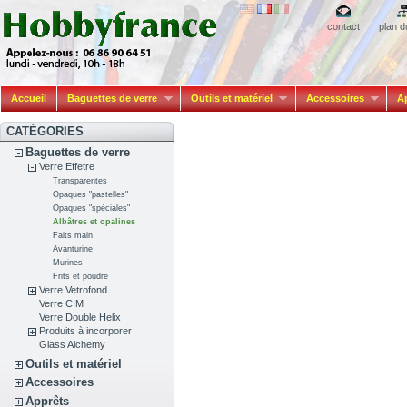
contact
plan d
Accueil
Baguettes de verre
Outils et matériel
Accessoires
A
CATÉGORIES
Baguettes de verre
Verre Effetre
Transparentes
Opaques "pastelles"
Opaques "spéciales"
Albâtres et opalines
Faits main
Avanturine
Murines
Frits et poudre
Verre Vetrofond
Verre CIM
Verre Double Helix
Produits à incorporer
Glass Alchemy
Outils et matériel
Accessoires
Apprêts